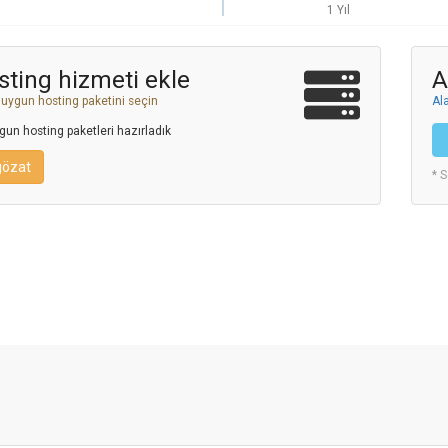
1 Yıl
ting hizmeti ekle
A
 uygun hosting paketini seçin
Ala
un hosting paketleri hazırladık
gözat
* S