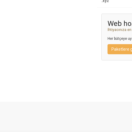
.xyz
Web hos
İhtiyacınıza en
Her bütçeye uyg
Paketlere 