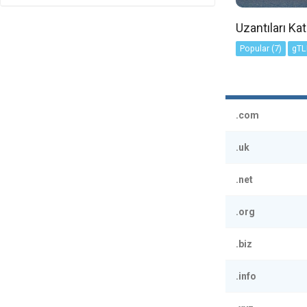
Uzantıları Ka
Popular (7)
gTL
.com
.uk
.net
.org
.biz
.info