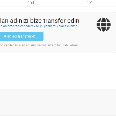
1 Yıl
1 Yıl
lan adınızı bize transfer edin
n adınızı transfer ederek bir yıl yenilemiş olacaksınız!*
Alan adı transfer et
on yenilenen alan adlarını ve bazı uzantıları dahil etme