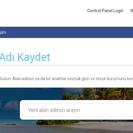
Control Panel Login
W
işim
Adı Kaydet
 bulun. Alan adınızı ya da bir anahtar sözcük girin ve tescil durumunu kon