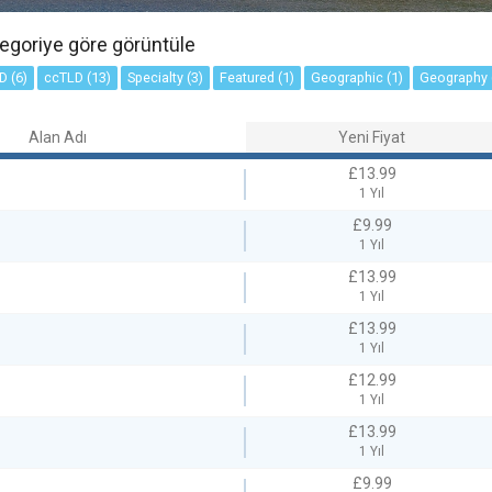
tegoriye göre görüntüle
D (6)
ccTLD (13)
Specialty (3)
Featured (1)
Geographic (1)
Geography 
Alan Adı
Yeni Fiyat
£13.99
1 Yıl
£9.99
1 Yıl
£13.99
1 Yıl
£13.99
1 Yıl
£12.99
1 Yıl
£13.99
1 Yıl
£9.99